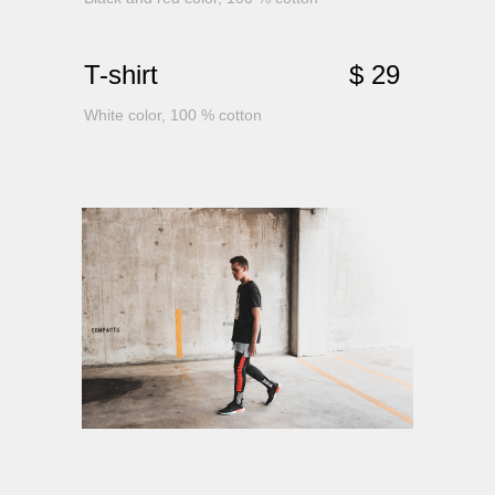
T-shirt
$ 29
White color, 100 % cotton
AL MATERIALS
NAT
ONL