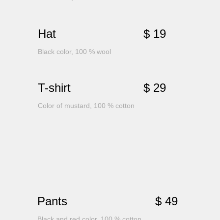
Hat
$ 19
Black color, 100 % wool
T-shirt
$ 29
Color of mustard, 100 % cotton
Pants
$ 49
Black and red color, 100 % cotton