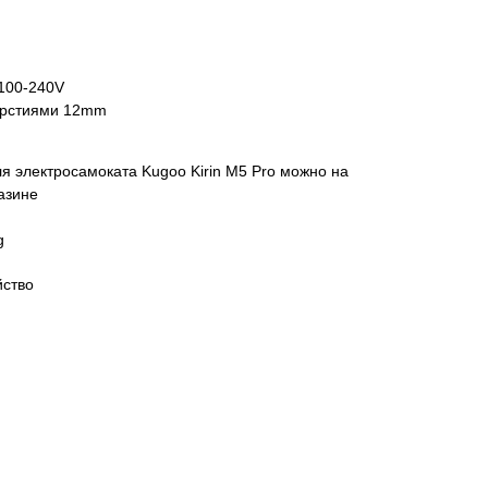
100-240V
верстиями 12mm
ля электросамоката Kugoo Kirin M5 Pro можно на
азине
g
йство