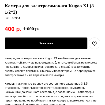
Камера для электросамоката Kugoo X1 (8
1/2*2)
SKU:
00364
400
р.
1 000
р.
Заказать
Камера для электросамоката Kugoo X1 необходима для замены
комплектной, в случае повреждения. Для того, чтобы как можно реже
прокалывать камеры на электросамокате старайтесь аккуратно
ездить, ставьте покрышки с высоким протектором, не перегружайте
электросамокат и не перекачивайте камеры.
Камеры накачанные до упругого состояния с давлением 3-3,5
атмосферы, прокалываются значительно реже, чем камеры
накачанные до каменного состояния, с давлением 4-5 атмосферы.
Когда кусочек битого стекла, проволоки или даже острые камешки
гарантированно ее пробивают, так как камера слишком жесткая и не
имеет никакой возможности для амортизации..