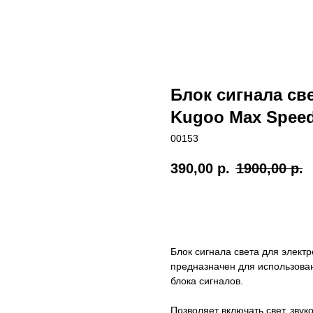
Блок сигнала св
Kugoo Max Spee
00153
390,00
р.
1900,00
р.
Заказать
Блок сигнала света для элект
предназначен для использова
блока сигналов.
Позволяет включать свет, зву