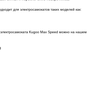
одходит для электросамокатов таких моделей как:
ля электросамоката Kugoo Max Speed можно на нашем
g