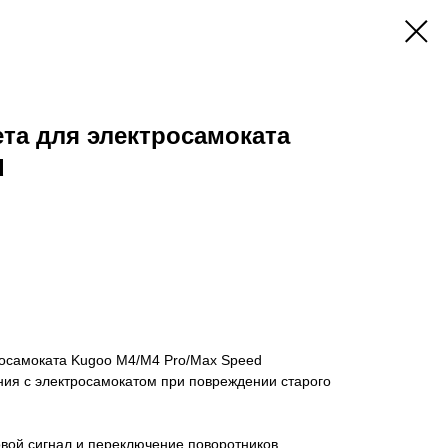
ета для электросамоката
d
росамоката Kugoo M4/M4 Pro/Max Speed
ния с электросамокатом при повреждении старого
ковой сигнал и переключение поворотников.