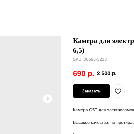
Камера для электр
6,5)
SKU:
00655-5233
690
р.
2 500
р.
Заказать
Камера CST для электросамок
Высокое качество, не протира