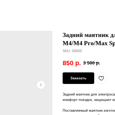
Задний маятник д
M4/M4 Pro/Max Sp
SKU:
00655
850
р.
3 500
р.
Заказать
Задний маятник для электрос
комфорт поездок, защищает ко
Поставляемый маятник изготов