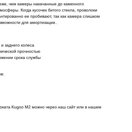
еже, чем камеры накачанные до каменного
мосферы. Когда кусочек битого стекла, проволоки
нтированно ее пробивают, так как камера слишком
озможности для амортизации..
 и заднего колеса
нической прочностью
яжении срока службы
в:
моката Kugoo M2 можно через наш сайт или в нашем