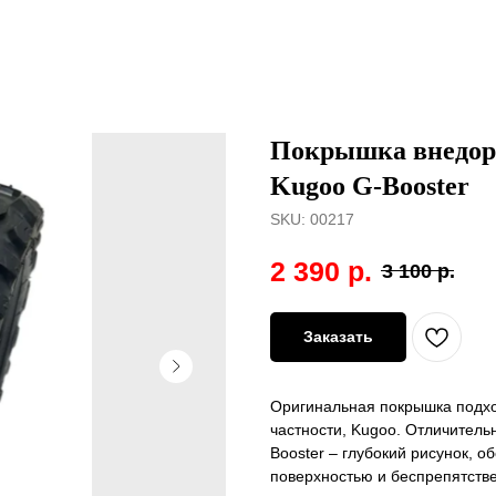
Покрышка внедоро
Kugoo G-Booster
SKU:
00217
2 390
р.
3 100
р.
Заказать
Оригинальная покрышка подхо
частности, Kugoo. Отличитель
Booster – глубокий рисунок, 
поверхностью и беспрепятств