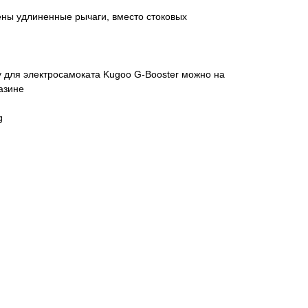
ены удлиненные рычаги, вместо стоковых
 для электросамоката Kugoo G-Booster можно на
азине
g