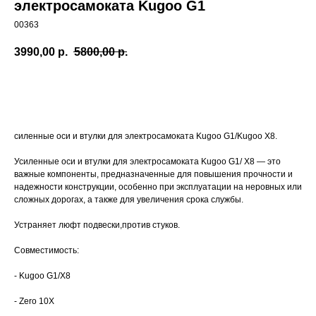
электросамоката Kugoo G1
00363
3990,00
р.
5800,00
р.
Заказать
силенные оси и втулки для электросамоката Kugoo G1/Kugoo X8.
Усиленные оси и втулки для электросамоката Kugoo G1/ X8 — это
важные компоненты, предназначенные для повышения прочности и
надежности конструкции, особенно при эксплуатации на неровных или
сложных дорогах, а также для увеличения срока службы.
Устраняет люфт подвески,против стуков.
Совместимость:
- Kugoo G1/X8
- Zero 10X