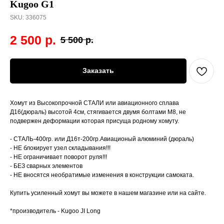
Kugoo G1
SKU:
336075
2 500
р.
5 500
р.
Заказать
Хомут из Высокопрочной СТАЛИ или авиационного сплава
Д16(дюраль) высотой 4см, стягивается двумя болтами М8, не
подвержен деформации которая присуща родному хомуту.
- СТАЛЬ-400гр. или Д16т-200гр.Авиационый алюминий (дюраль)
- НЕ блокирует узел складывания!!!
- НЕ ограничивает поворот руля!!!
- БЕЗ сварных элементов
- НЕ вносятся необратимые изменения в конструкции самоката.
Купить усиленный хомут вы можете в нашем магазине или на сайте.
*производитель - Kugoo JI Long