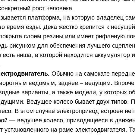
конкретный рост человека.
зывается платформа, на которую владелец са
во время езды. Дека жестко крепится к несуще
покрыта слоем резины или имеет рифленую пов
удь рисунком для обеспечения лучшего сцеплен
и есть ниша, в которой находится аккумулятор
.
лектродвигатель.
Обычно на самокате передне
оворотным ведомым, заднее – ведущим. Впроче
одные варианты, а также модели, у которых об
дущими. Ведущее колесо бывает двух типов. 
есо. В этом случае электропривод встроен не
рой — ведущее колесо, приводящееся в движе
т установленного на раме электродвигателя. Т