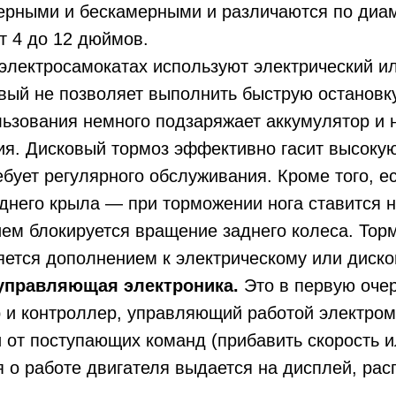
ерными и бескамерными и различаются по диам
т 4 до 12 дюймов.
электросамокатах используют электрический и
вый не позволяет выполнить быструю остановку
ьзования немного подзаряжает аккумулятор и н
я. Дисковый тормоз эффективно гасит высокую
ебует регулярного обслуживания. Кроме того, ес
него крыла — при торможении нога ставится н
ием блокируется вращение заднего колеса. Тор
ется дополнением к электрическому или диско
управляющая электроника.
Это в первую очер
 и контроллер, управляющий работой электром
 от поступающих команд (прибавить скорость и
о работе двигателя выдается на дисплей, ра