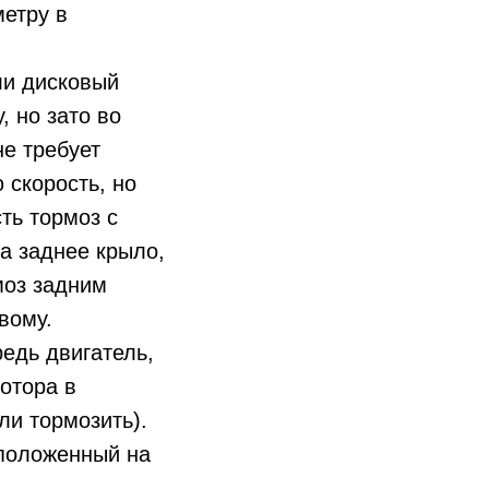
етру в
ли дисковый
, но зато во
е требует
 скорость, но
ть тормоз с
а заднее крыло,
моз задним
вому.
едь двигатель,
отора в
ли тормозить).
сположенный на