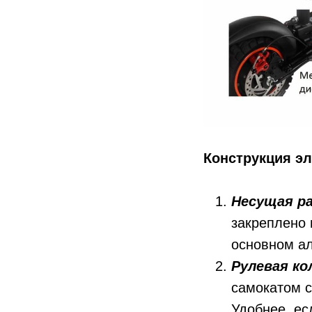
Конструкция эл
Несущая ра
закреплено 
основном ал
Рулевая ко
самокатом с
Удобнее, ес