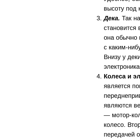
высоту под 
Дека.
Так на
становится 
она обычно 
с каким-ниб
Внизу у дек
электроника
Колеса и э
является п
переднеприв
являются ве
— мотор-кол
колесо. Вто
передачей о