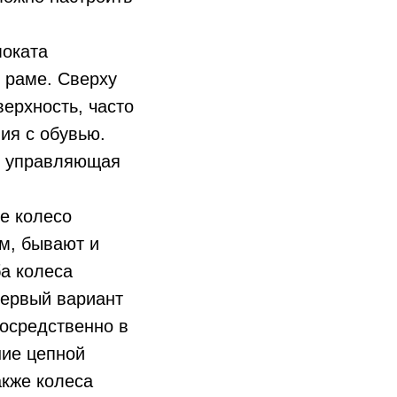
моката
й раме. Сверху
ерхность, часто
ия с обувью.
 и управляющая
е колесо
м, бывают и
а колеса
Первый вариант
посредственно в
ние цепной
акже колеса