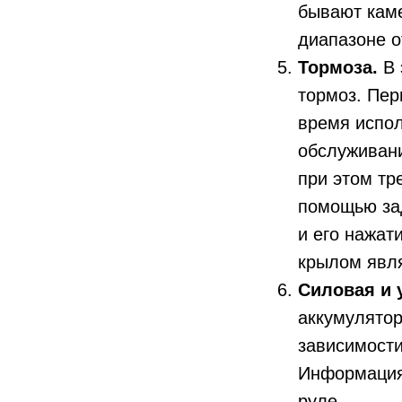
бывают кам
диапазоне о
Тормоза.
В 
тормоз. Пер
время испол
обслуживани
при этом тр
помощью зад
и его нажат
крылом явля
Силовая и 
аккумулятор
зависимости
Информация 
руле.