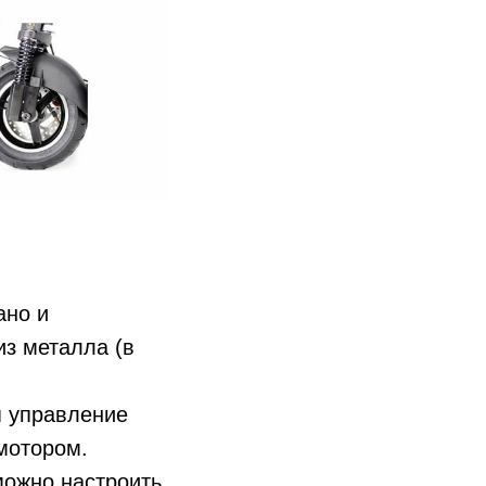
ано и
из металла (в
я управление
мотором.
 можно настроить