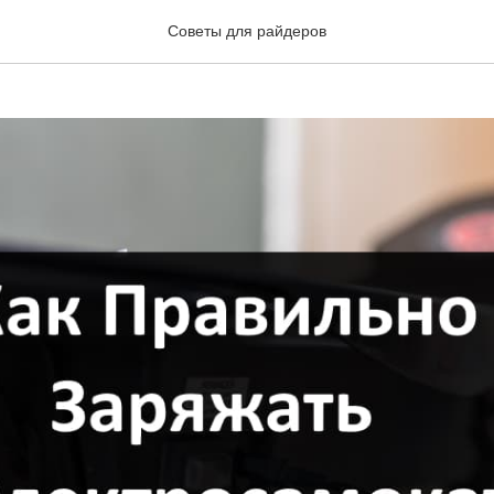
яжать электросамокат
Советы для райдеров