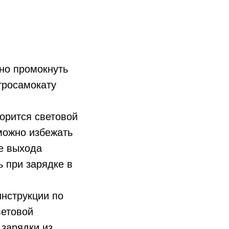
жно промокнуть
тросамокату
орится световой
 можно избежать
е выхода
ь при зарядке в
инструкции по
ветовой
 зарядки из